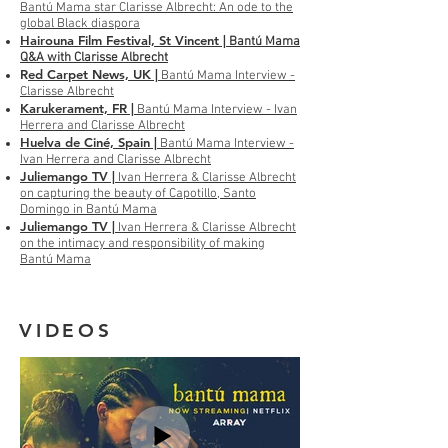
Bantú Mama star Clarisse Albrecht: An ode to the
global Black diaspora
Hairouna Film Festival, St Vincent |
Bantú Mama
Q&A with Clarisse Albrecht
R
ed Carpet News, UK |
Bantú Mama Interview -
Clarisse Albrecht
Karukerament, FR |
Bantú Mama Interview - Ivan
Herrera and Clarisse Albrecht
Huelva de Ciné, Spain |
Bantú Mama Interview -
Ivan Herrera and Clarisse Albrecht
Juliemango TV |
Ivan Herrera & Clarisse Albrecht
on capturing the beauty of Capotillo, Santo
Domingo in Bantú Mama
Juliemango TV |
Ivan Herrera & Clarisse Albrecht
on the intimacy and responsibility of making
Bantú Mama
VIDEOS