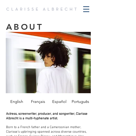
ABOUT
HOME
English
Français
Español
Português
Actress, screenwriter, producer, and songwriter, Clarisse
Albrecht is a multi-hyphenate artist.
Born to a French father and a Cameroonian mother,
Clarisse’s upbringing spanned across diverse countries,