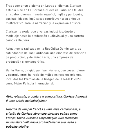
Tras obtener un diploma en Letras e Idiomas, Clarisse
estudió Cine en La Sorbona-Nueva en París. Con fluidez
en cuatro idiomas: francés, español, inglés y portugués,
sus habilidades lingüísticas contribuyen a su enfoque
multifacético para la narración y la expresión artística.
Clarisse ha explorado diversas industrias, desde el
modelaje hasta la producción audiovisual, y una carrera
como cantautora.
Actualmente radicada en la República Dominicana, es
cofundadora de Too Caribbean, una empresa de servicios
de producción, y de Point Barre, una empresa de
producción cinematográfica.
Bantú Mama, dirigido por Ivan Herrera, que coescribieron
y coprodujeron, ha recibido múltiples reconocimientos,
incluidos los Premios de la Imagen de la NAACP 2023
como Mejor Película Internacional.
Atriz, roteirista, produtora e compositora, Clarisse Albrecht
é uma artista multidisciplinar.
Nascida de um pai francês e uma mãe camaronesa, a
criação de Clarisse abrangeu diversos países como
França, Guiné-Bissau e Moçambique. Sua formação
multicultural influencia profundamente sua visão e
trabalho criativo.