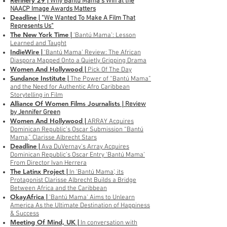
Refinery 29 |
Why Bantú Mama’s Win at the
NAACP Image Awards Matters
Deadline |
“We Wanted To Make A Film That
Represents Us”
The New York Time |
‘Bantú Mama’: Lesson
Learned and Taught
IndieWire |
‘Bantú Mama’ Review: The African
Diaspora Mapped Onto a Quietly Gripping Drama
Women And Hollywood |
Pick Of The Day
Sundance Institute |
The Power of “Bantú Mama”
and the Need for Authentic Afro Caribbean
Storytelling in Film
Alliance Of Women Films Journalists |
Review
by Jennifer Green
Women And Hollywood |
ARRAY Acquires
Dominican Republic’s Oscar Submission “Bantú
Mama,” Clarisse Albrecht Stars
Deadline |
Ava DuVernay’s Array Acquires
Dominican Republic’s Oscar Entry ‘Bantú Mama’
From Director Ivan Herrera
The Latinx Project |
In 'Bantú Mama', its
Protagonist Clarisse Albrecht Builds a Bridge
Between Africa and the Caribbean
OkayAfrica |
'Bantú Mama' Aims to Unlearn
America As the Ultimate Destination of Happiness
& Success
Meeting Of Mind, UK |
In conversation with