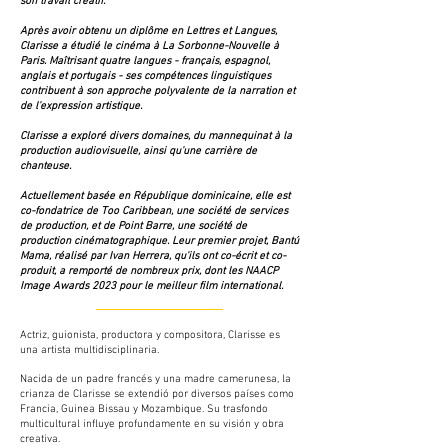
son travail créatif.
Après avoir obtenu un diplôme en Lettres et Langues,
Clarisse a étudié le cinéma à La Sorbonne-Nouvelle à
Paris. Maîtrisant quatre langues - français, espagnol,
anglais et portugais - ses compétences linguistiques
contribuent à son approche polyvalente de la narration et
de l'expression artistique.
Clarisse a exploré divers domaines, du mannequinat à la
production audiovisuelle, ainsi qu'une carrière de
chanteuse.
Actuellement basée en République dominicaine, elle est
co-fondatrice de Too Caribbean, une société de services
de production, et de Point Barre, une société de
production cinématographique. Leur premier projet, Bantú
Mama, réalisé par Ivan Herrera, qu'ils ont co-écrit et co-
produit, a remporté de nombreux prix, dont les NAACP
Image Awards 2023 pour le meilleur film international.
Actriz, guionista, productora y compositora, Clarisse es
una artista multidisciplinaria.
Nacida de un padre francés y una madre camerunesa, la
crianza de Clarisse se extendió por diversos países como
Francia, Guinea Bissau y Mozambique. Su trasfondo
multicultural influye profundamente en su visión y obra
creativa.