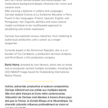
such as France, Guinea Bissau, and Mozambique. Her
multicultural background deeply influences her vision and
creative work.
After earning a diploma in Letters and Languages,
Clarisse studied Cinema at La Sorbonne-Nouvelle in Paris.
Fluent in four languages—French, Spanish, English, and
Portuguese—her linguistic abilities and cross-cultural
insight contribute to her multifaceted approach to
storytelling and artistic expression.
Clarisse has explored various industries; from modeling to
audiovisual production, and a career as a singer-
songwriter.
Currently based in the Dominican Republic, she is a co-
founder of Too Caribbean, a production services company,
and Point Barre, a film production company.
Bantú Mama
, directed by Ivan Herrera, which she co-wrote
and co-produced, earned multiple accolades, including the
2023 NAACP Image Award for Outstanding International
Motion Picture.
Actrice, scénariste, productrice et auteure-compositrice,
Clarisse Albrecht est une artiste aux multiples talents.
Née d'un père français et d'une mère camerounaise,
l'éducation de Clarisse s'est étendue à travers divers pays
tels que la France, la Guinée-Bissau et le Mozambique. Sa
diversité culturelle influence profondément sa vision et